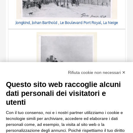
Jongkind, Johan Barthold , Le Boulevard Port Royal, La Neige
TITOLO
Rifiuta cookie non necessari ✕
AUTORE
Questo sito web raccoglie alcuni
OGGETTO
dati personali dei visitatori e
LOCALIZZAZIONE
10 RISULTATI
utenti
Jongkind, Johan Barthold , Un canal en Hollande
DATA
20 RISULTATI
Con il tuo consenso, noi e i nostri partner utilizziamo i cookie e
tecnologie simili per archiviare, accedere ed elaborare i dati
personali come, ad esempio, la visita al sito web o la
personalizzazione degli annunci. Poiché rispettiamo il tuo diritto