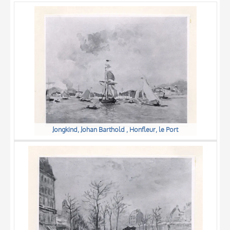
OGGETTO
LOCALIZZAZIONE
DATA
Jongkind, Johan Barthold , Honfleur, le Port