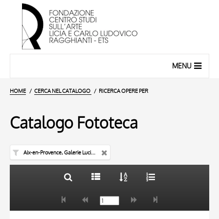
MENU
HOME
CERCA NEL CATALOGO
RICERCA OPERE PER
Catalogo Fototeca
Aix-en-Provence, Galerie Lucien Blanc
TITOLO
10 RISULTATI
AUTORE
20 RISULTATI