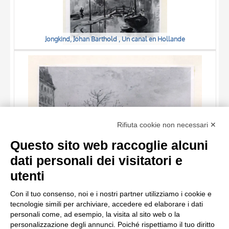
Jongkind, Johan Barthold , Un canal en Hollande
TITOLO
Rifiuta cookie non necessari ✕
AUTORE
Questo sito web raccoglie alcuni
OGGETTO
dati personali dei visitatori e
LOCALIZZAZIONE
10 RISULTATI
utenti
Jongkind, Johan Barthold , Le Boulevard Port Royal, La Neige
DATA
20 RISULTATI
Con il tuo consenso, noi e i nostri partner utilizziamo i cookie e
tecnologie simili per archiviare, accedere ed elaborare i dati
personali come, ad esempio, la visita al sito web o la
personalizzazione degli annunci. Poiché rispettiamo il tuo diritto