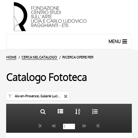
MENU
HOME
CERCA NEL CATALOGO
RICERCA OPERE PER
Catalogo Fototeca
Aix-en-Provence, Galerie Lucien Blanc
TITOLO
10 RISULTATI
AUTORE
20 RISULTATI