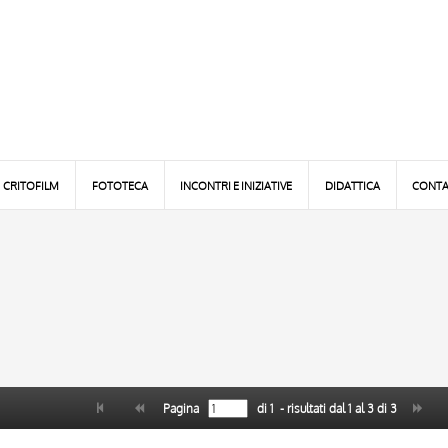
CRITOFILM
FOTOTECA
INCONTRI E INIZIATIVE
DIDATTICA
CONTA
Pagina
di
1
- risultati dal
1
al
3
di
3