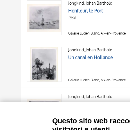
Jongkind, Johan Barthold
AUTORE
20 RISULTATI
Honfleur, le Port
OGGETTO
1864
LOCALIZZAZIONE
DATA
Galerie Lucien Blanc, Aix-en-Provence
Jongkind, Johan Barthold
Un canal en Hollande
Galerie Lucien Blanc, Aix-en-Provence
TITOLO
AUTORE
Jongkind, Johan Barthold
Le Boulevard Port Royal, La N
OGGETTO
1879
LOCALIZZAZIONE
10 RISULTATI
Questo sito web raccog
DATA
20 RISULTATI
Galerie Lucien Blanc, Aix-en-Provence
visitatori e utenti