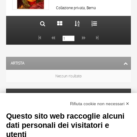
DATA
20 RISULTATI
Collezione privata, Berna
ARTISTA
Nessun risultato
SOGGETTO
Rifiuta cookie non necessari ✕
Questo sito web raccoglie alcuni
OGGETTO
dati personali dei visitatori e
utenti
LOCALIZZAZIONE