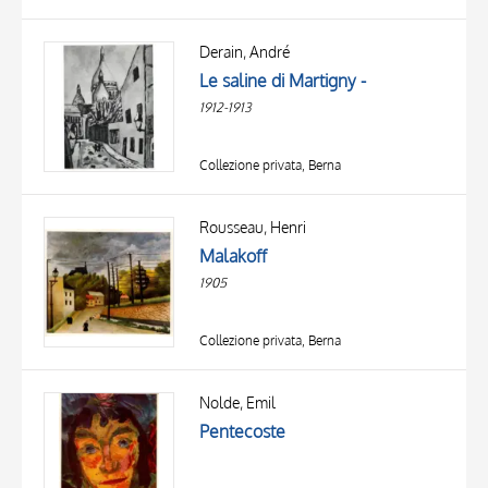
Derain, André
Le saline di Martigny -
1912-1913
Collezione privata, Berna
Rousseau, Henri
Malakoff
1905
Collezione privata, Berna
TITOLO
AUTORE
Nolde, Emil
Pentecoste
OGGETTO
LOCALIZZAZIONE
10 RISULTATI