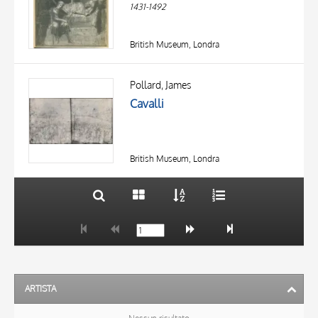
1431-1492
British Museum, Londra
TITOLO
AUTORE
Pollard, James
Cavalli
OGGETTO
LOCALIZZAZIONE
10 RISULTATI
DATA
20 RISULTATI
British Museum, Londra
ARTISTA