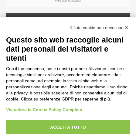
Nessun risultato
SOGGETTO
Rifiuta cookie non necessari ✕
Questo sito web raccoglie alcuni
OGGETTO
dati personali dei visitatori e
utenti
LOCALIZZAZIONE
Con il tuo consenso, noi e i nostri partner utilizziamo i cookie e
Nessun risultato
tecnologie simili per archiviare, accedere ed elaborare i dati
personali come, ad esempio, la visita al sito web o la
personalizzazione degli annunci. Poiché rispettiamo il tuo diritto
CRONOLOGIA
alla privacy, è possibile scegliere di non consentire alcuni tipi di
cookie. Clicca su preferenze GDPR per saperne di più.
Visualizza la Cookie Policy Completa
AVVERTENZE LEGALI: IMMAGINI PUBBLICATE SUL SITO
Le immagini e le foto presenti in questo sito sono soggette alle norme sul
ACCETTA TUTTO
diritto d’autore, legge 22 aprile 1941 n. 633. I diritti degli autori, degli artisti e