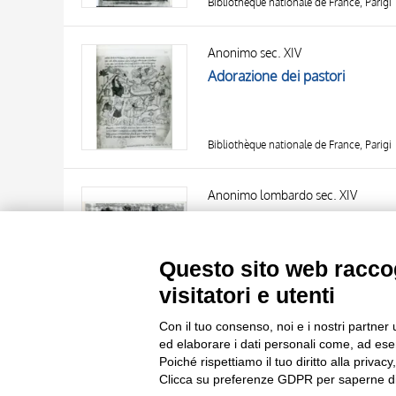
Bibliothèque nationale de France, Parigi
Anonimo sec. XIV
Adorazione dei pastori
Bibliothèque nationale de France, Parigi
TITOLO
AUTORE
Anonimo lombardo sec. XIV
Morte di Dindrane, sorella di P
OGGETTO
1380
LOCALIZZAZIONE
10 RISULTATI
Questo sito web raccog
DATA
20 RISULTATI
Bibliothèque nationale de France, Parigi
visitatori e utenti
Con il tuo consenso, noi e i nostri partner 
ed elaborare i dati personali come, ad esem
Poiché rispettiamo il tuo diritto alla privacy
Clicca su preferenze GDPR per saperne di