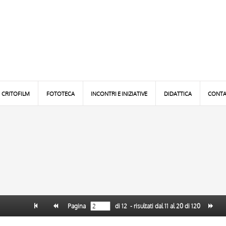
CRITOFILM
FOTOTECA
INCONTRI E INIZIATIVE
DIDATTICA
CONTA
Pagina
di
12
- risultati dal
11
al
20
di
120