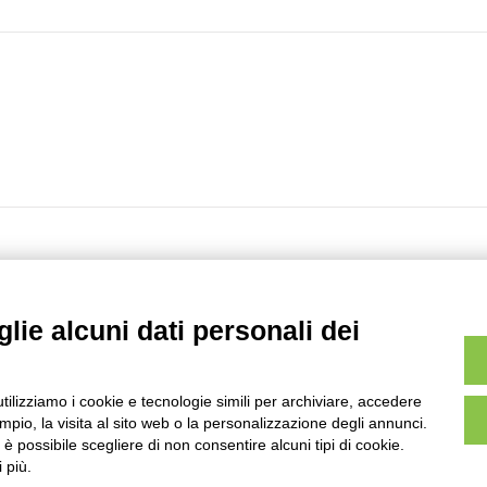
arsifal
lie alcuni dati personali dei
utilizziamo i cookie e tecnologie simili per archiviare, accedere
Pagina
di
12
- risultati dal
11
al
20
di
120
pio, la visita al sito web o la personalizzazione degli annunci.
, è possibile scegliere di non consentire alcuni tipi di cookie.
 più.
AVVERTENZE LEGALI: IMMAGINI PUBBLICATE SUL SITO