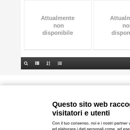
AUTORE
20 RISULTATI
TITOLO
OGGETTO
AUTORE
LOCALIZZAZIONE
OGGETTO
DATA
LOCALIZZAZIONE
10 RISULTATI
DATA
20 RISULTATI
Le immagini e le foto presenti in questo sito sono soggette alle norme 
delle istituzioni che ne sono prop
Questo sito web raccog
visitatori e utenti
Con il tuo consenso, noi e i nostri partner 
ed elaborare i dati personali come, ad esem