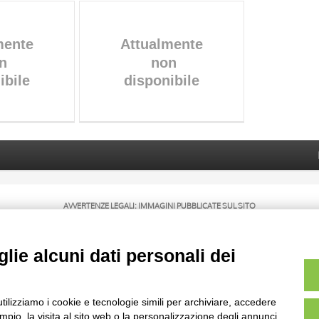
AVVERTENZE LEGALI: IMMAGINI PUBBLICATE SUL SITO
sul diritto d’autore, legge 22 aprile 1941 n. 633. I diritti degli autori, degli artisti e
rietari, sono riservati. Si vieta quindi la riproduzione con qualsiasi mezzo effettuata, 
lie alcuni dati personali dei
utilizziamo i cookie e tecnologie simili per archiviare, accedere
pio, la visita al sito web o la personalizzazione degli annunci.