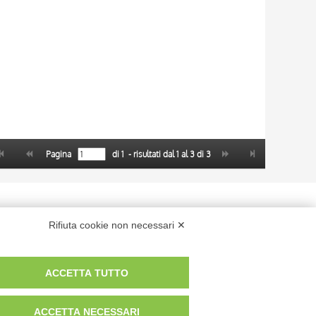
Pagina
di
1
- risultati dal
1
al
3
di
3
 dei fotografi che hanno realizzato le opere e le immagini, degli enti e
Rifiuta cookie non necessari ✕
anche per uso gratuito o personale.
ACCETTA TUTTO
ACCETTA NECESSARI