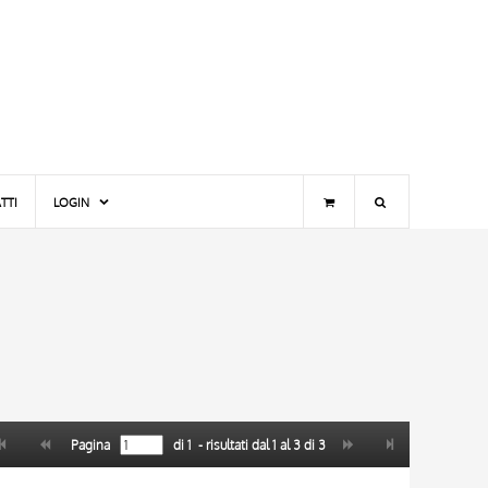
TTI
LOGIN
Pagina
di
1
- risultati dal
1
al
3
di
3