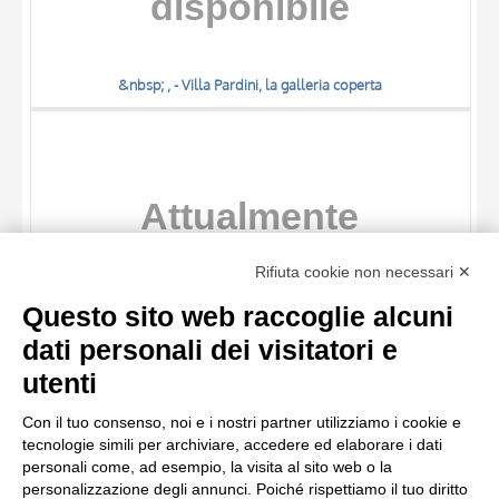
&nbsp; , - Villa Pardini, la galleria coperta
TITOLO
Rifiuta cookie non necessari ✕
AUTORE
Questo sito web raccoglie alcuni
OGGETTO
dati personali dei visitatori e
LOCALIZZAZIONE
10 RISULTATI
utenti
&nbsp; , - Villa Pardini, un angolo della galleria
DATA
20 RISULTATI
Con il tuo consenso, noi e i nostri partner utilizziamo i cookie e
tecnologie simili per archiviare, accedere ed elaborare i dati
personali come, ad esempio, la visita al sito web o la
personalizzazione degli annunci. Poiché rispettiamo il tuo diritto