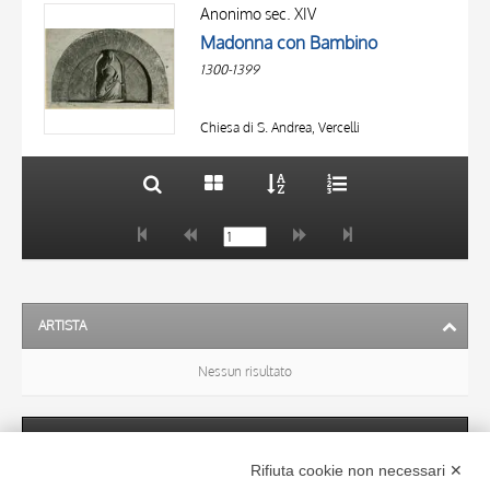
OGGETTO
AUTORE
Anonimo sec. XIV
LOCALIZZAZIONE
Madonna con Bambino
OGGETTO
DATA
1300-1399
LOCALIZZAZIONE
10 RISULTATI
DATA
20 RISULTATI
Chiesa di S. Andrea, Vercelli
ARTISTA
Nessun risultato
SOGGETTO
Rifiuta cookie non necessari ✕