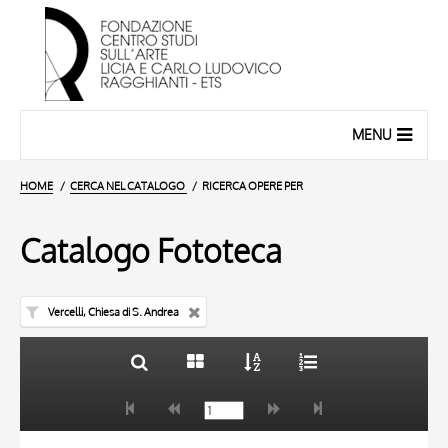
MENU
HOME
CERCA NEL CATALOGO
RICERCA OPERE PER
Catalogo Fototeca
Vercelli, Chiesa di S. Andrea
TITOLO
10 RISULTATI
AUTORE
20 RISULTATI
TITOLO