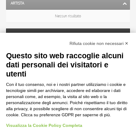
ARTISTA
Nessun risultato
SOGGETTO
Rifiuta cookie non necessari ✕
Questo sito web raccoglie alcuni
OGGETTO
dati personali dei visitatori e
utenti
LOCALIZZAZIONE
Con il tuo consenso, noi e i nostri partner utilizziamo i cookie e
Nessun risultato
tecnologie simili per archiviare, accedere ed elaborare i dati
personali come, ad esempio, la visita al sito web o la
personalizzazione degli annunci. Poiché rispettiamo il tuo diritto
CRONOLOGIA
alla privacy, è possibile scegliere di non consentire alcuni tipi di
cookie. Clicca su preferenze GDPR per saperne di più.
Visualizza la Cookie Policy Completa
AVVERTENZE LEGALI: IMMAGINI PUBBLICATE SUL SITO