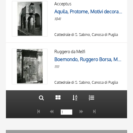
OGGETTO
Acceptus
LOCALIZZAZIONE
Aquila, Protome, Motivi decorativi fitomorfi
DATA
1041
Cattedrale di S. Sabino, Canosa di Puglia
TITOLO
AUTORE
Ruggero da Melfi
Boemondo, Ruggero Borsa, Madonna con Bambino, Boemondo II Guiscardo, Tancredi e Guglielmo II, Motivi decorativi geometrici e animali, Protomi leonine, Motivo decorativo stilizzato
OGGETTO
1111
LOCALIZZAZIONE
10 RISULTATI
DATA
20 RISULTATI
Cattedrale di S. Sabino, Canosa di Puglia