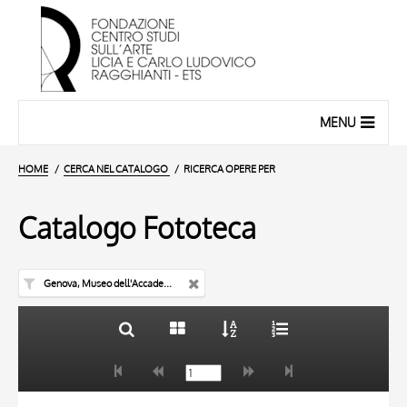
MENU
HOME
CERCA NEL CATALOGO
RICERCA OPERE PER
Catalogo Fototeca
Genova, Museo dell'Accademia Ligustica di Belle Arti
TITOLO
10 RISULTATI
AUTORE
20 RISULTATI
TITOLO