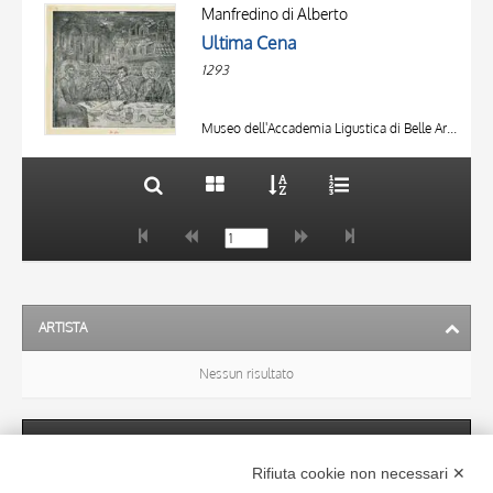
OGGETTO
AUTORE
Manfredino di Alberto
LOCALIZZAZIONE
Ultima Cena
OGGETTO
DATA
1293
LOCALIZZAZIONE
10 RISULTATI
DATA
20 RISULTATI
Museo dell'Accademia Ligustica di Belle Arti, Genova
ARTISTA
Nessun risultato
SOGGETTO
Rifiuta cookie non necessari ✕