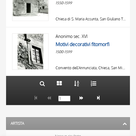
1550-1599
Chiesa di S. Maria Assunta, San Giuliano Terme
TITOLO
AUTORE
Anonimo sec. XVI
Motivi decorativi fitomorfi
OGGETTO
1500-1599
LOCALIZZAZIONE
10 RISULTATI
DATA
20 RISULTATI
Convento dell'Annunciata, Chiesa, San Miniato
ARTISTA