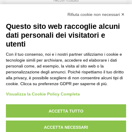
Nessun risultato
Rifiuta cookie non necessari ✕
SOGGETTO
Questo sito web raccoglie alcuni
dati personali dei visitatori e
OGGETTO
utenti
Con il tuo consenso, noi e i nostri partner utilizziamo i cookie e
LOCALIZZAZIONE
tecnologie simili per archiviare, accedere ed elaborare i dati
personali come, ad esempio, la visita al sito web o la
personalizzazione degli annunci. Poiché rispettiamo il tuo diritto
CRONOLOGIA
alla privacy, è possibile scegliere di non consentire alcuni tipi di
cookie. Clicca su preferenze GDPR per saperne di più.
Visualizza la Cookie Policy Completa
AVVERTENZE LEGALI: IMMAGINI PUBBLICATE SUL SITO
Le immagini e le foto presenti in questo sito sono soggette alle norme sul
ACCETTA TUTTO
diritto d’autore, legge 22 aprile 1941 n. 633. I diritti degli autori, degli artisti e
dei fotografi che hanno realizzato le opere e le immagini, degli enti e delle
ACCETTA NECESSARI
istituzioni che ne sono proprietari, sono riservati. Si vieta quindi la