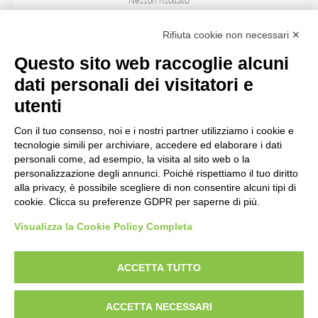
Nessun risultato
Rifiuta cookie non necessari ✕
SOGGETTO
Questo sito web raccoglie alcuni
dati personali dei visitatori e
OGGETTO
utenti
Con il tuo consenso, noi e i nostri partner utilizziamo i cookie e
LOCALIZZAZIONE
tecnologie simili per archiviare, accedere ed elaborare i dati
personali come, ad esempio, la visita al sito web o la
personalizzazione degli annunci. Poiché rispettiamo il tuo diritto
CRONOLOGIA
alla privacy, è possibile scegliere di non consentire alcuni tipi di
cookie. Clicca su preferenze GDPR per saperne di più.
Visualizza la Cookie Policy Completa
AVVERTENZE LEGALI: IMMAGINI PUBBLICATE SUL SITO
Le immagini e le foto presenti in questo sito sono soggette alle norme sul
ACCETTA TUTTO
diritto d’autore, legge 22 aprile 1941 n. 633. I diritti degli autori, degli artisti e
dei fotografi che hanno realizzato le opere e le immagini, degli enti e delle
ACCETTA NECESSARI
istituzioni che ne sono proprietari, sono riservati. Si vieta quindi la