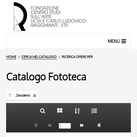
MENU
HOME
CERCA NEL CATALOGO
RICERCA OPERE PER
Catalogo Fototeca
, Desiderio
TITOLO
10 RISULTATI
AUTORE
20 RISULTATI