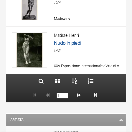
1901
Madeleine
TITOLO
AUTORE
Matisse, Henri
Nudo in piedi
OGGETTO
1901
LOCALIZZAZIONE
10 RISULTATI
DATA
20 RISULTATI
XXV Esposizione Internazionale d'Arte di Venezia - Biennale, Venezia
ARTISTA