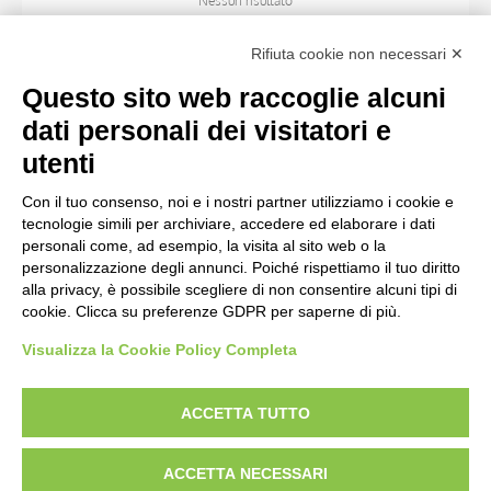
Nessun risultato
Rifiuta cookie non necessari ✕
SOGGETTO
Questo sito web raccoglie alcuni
dati personali dei visitatori e
OGGETTO
utenti
Con il tuo consenso, noi e i nostri partner utilizziamo i cookie e
LOCALIZZAZIONE
tecnologie simili per archiviare, accedere ed elaborare i dati
personali come, ad esempio, la visita al sito web o la
personalizzazione degli annunci. Poiché rispettiamo il tuo diritto
CRONOLOGIA
alla privacy, è possibile scegliere di non consentire alcuni tipi di
cookie. Clicca su preferenze GDPR per saperne di più.
Visualizza la Cookie Policy Completa
AVVERTENZE LEGALI: IMMAGINI PUBBLICATE SUL SITO
Le immagini e le foto presenti in questo sito sono soggette alle norme sul
ACCETTA TUTTO
diritto d’autore, legge 22 aprile 1941 n. 633. I diritti degli autori, degli artisti e
dei fotografi che hanno realizzato le opere e le immagini, degli enti e delle
ACCETTA NECESSARI
istituzioni che ne sono proprietari, sono riservati. Si vieta quindi la