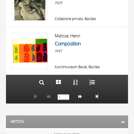
1929
Collezione privata, Basilea
TITOLO
AUTORE
Matisse, Henri
Composition
OGGETTO
1947
LOCALIZZAZIONE
10 RISULTATI
DATA
20 RISULTATI
Kunstmuseum Basel, Basilea
ARTISTA