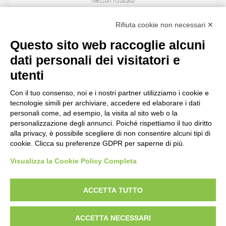
Nessun risultato
Rifiuta cookie non necessari ✕
SOGGETTO
Questo sito web raccoglie alcuni
dati personali dei visitatori e
OGGETTO
utenti
Con il tuo consenso, noi e i nostri partner utilizziamo i cookie e
LOCALIZZAZIONE
tecnologie simili per archiviare, accedere ed elaborare i dati
personali come, ad esempio, la visita al sito web o la
personalizzazione degli annunci. Poiché rispettiamo il tuo diritto
CRONOLOGIA
alla privacy, è possibile scegliere di non consentire alcuni tipi di
cookie. Clicca su preferenze GDPR per saperne di più.
Visualizza la Cookie Policy Completa
AVVERTENZE LEGALI: IMMAGINI PUBBLICATE SUL SITO
Le immagini e le foto presenti in questo sito sono soggette alle norme sul
ACCETTA TUTTO
diritto d’autore, legge 22 aprile 1941 n. 633. I diritti degli autori, degli artisti e
dei fotografi che hanno realizzato le opere e le immagini, degli enti e delle
ACCETTA NECESSARI
istituzioni che ne sono proprietari, sono riservati. Si vieta quindi la