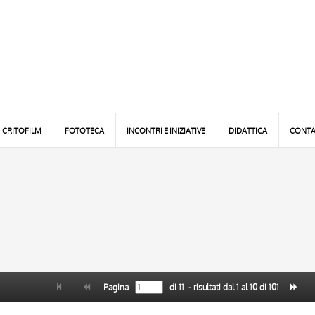
CRITOFILM
FOTOTECA
INCONTRI E INIZIATIVE
DIDATTICA
CONTA
Pagina
di
11
- risultati dal
1
al
10
di
101