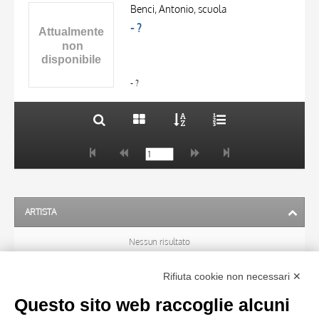
OGGETTO
AUTORE
Benci, Antonio, scuola
LOCALIZZAZIONE
- ?
OGGETTO
DATA
LOCALIZZAZIONE
10 RISULTATI
DATA
20 RISULTATI
- ?
ARTISTA
Nessun risultato
Rifiuta cookie non necessari ✕
SOGGETTO
Questo sito web raccoglie alcuni