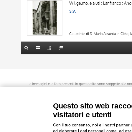
AUTORE
Wiligelmo, e aiuti ; Lanfranco ; An
AUTORE
20 RISULTATI
s.v.
OGGETTO
OGGETTO
LOCALIZZAZIONE
LOCALIZZAZIONE
10 RISULTATI
DATA
DATA
20 RISULTATI
Cattedrale di S. Maria Assunta in Cielo
Le immagini e le foto presenti in questo sito sono soggette alle norme 
delle istituzioni che ne sono prop
Questo sito web raccog
visitatori e utenti
Con il tuo consenso, noi e i nostri partner 
ed elaborare i dati personali come, ad esem