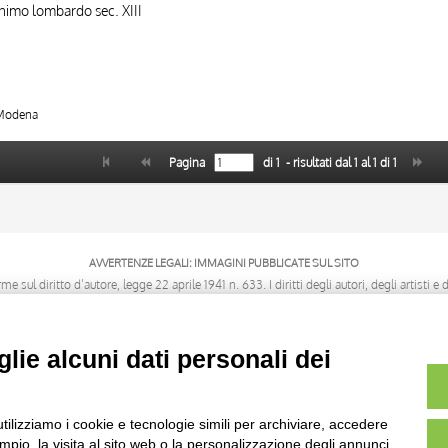
onimo lombardo sec. XIII
, Modena
Pagina
di
1
- risultati dal
1
al
1
di
1
AVVERTENZE LEGALI: IMMAGINI PUBBLICATE SUL SITO
sul diritto d’autore, legge 22 aprile 1941 n. 633. I diritti degli autori, degli artisti e
rietari, sono riservati. Si vieta quindi la riproduzione con qualsiasi mezzo effettuata, 
lie alcuni dati personali dei
utilizziamo i cookie e tecnologie simili per archiviare, accedere
pio, la visita al sito web o la personalizzazione degli annunci.