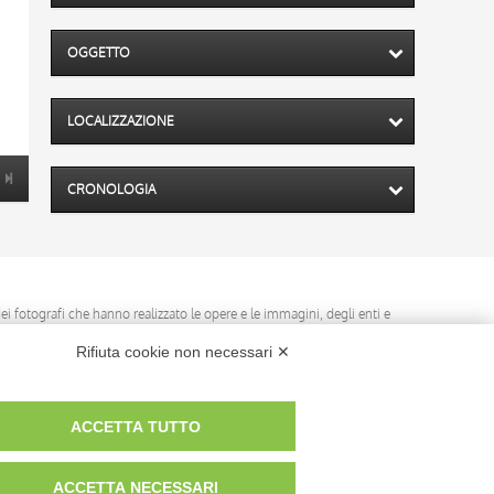
OGGETTO
LOCALIZZAZIONE
CRONOLOGIA
 dei fotografi che hanno realizzato le opere e le immagini, degli enti e
anche per uso gratuito o personale.
Rifiuta cookie non necessari ✕
ACCETTA TUTTO
ACCETTA NECESSARI