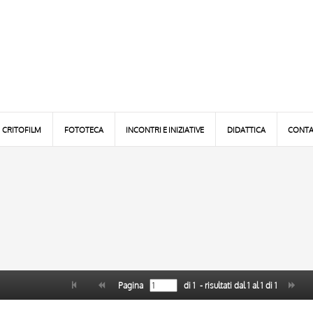
CRITOFILM
FOTOTECA
INCONTRI E INIZIATIVE
DIDATTICA
CONTA
Pagina
di
1
- risultati dal
1
al
1
di
1