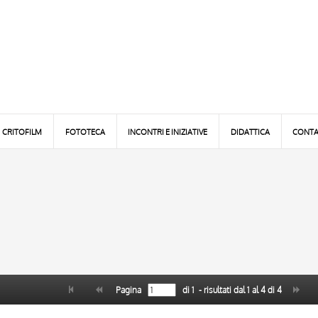
CRITOFILM
FOTOTECA
INCONTRI E INIZIATIVE
DIDATTICA
CONTA
Pagina
di
1
- risultati dal
1
al
4
di
4