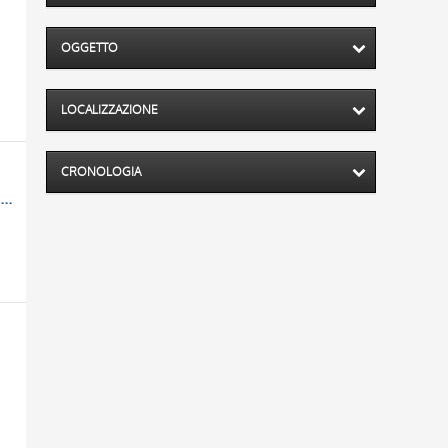
OGGETTO
LOCALIZZAZIONE
CRONOLOGIA
Crocifissione di Cristo, Angelo annuncia la Resurrezione alle pie donne, Cornice con motivi decorativi geometrici