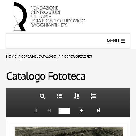
MENU
HOME
CERCA NEL CATALOGO
RICERCA OPERE PER
Catalogo Fototeca
TITOLO
10 RISULTATI
AUTORE
20 RISULTATI
OGGETTO
LOCALIZZAZIONE