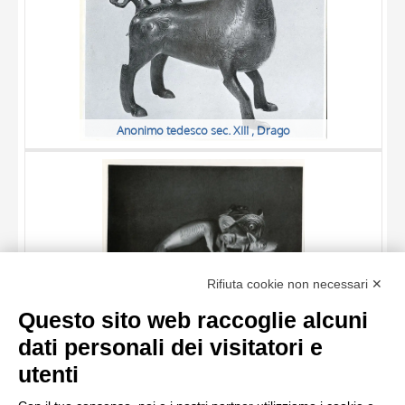
Anonimo tedesco sec. XIII , Drago
TITOLO
Rifiuta cookie non necessari ✕
AUTORE
Questo sito web raccoglie alcuni
OGGETTO
dati personali dei visitatori e
LOCALIZZAZIONE
10 RISULTATI
utenti
Anonimo tedesco sec. XIII , Leone
DATA
20 RISULTATI