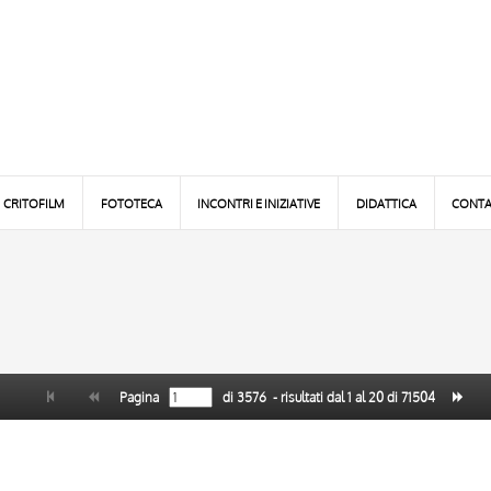
CRITOFILM
FOTOTECA
INCONTRI E INIZIATIVE
DIDATTICA
CONTA
Pagina
di
3576
- risultati dal
1
al
20
di
71504