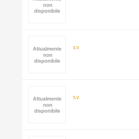
ARTISTA
MATERIA E TECNICA
DATA
s.v.
s.v.