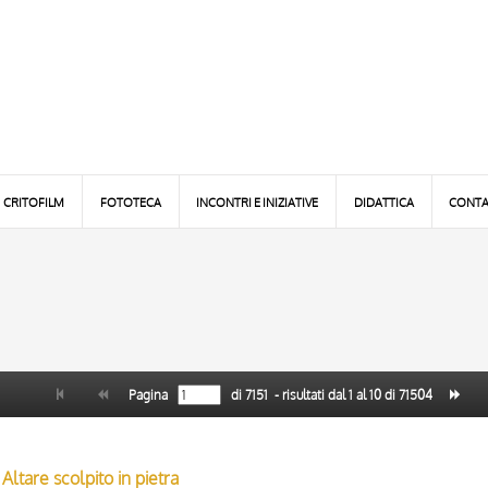
CRITOFILM
FOTOTECA
INCONTRI E INIZIATIVE
DIDATTICA
CONTA
Pagina
di
7151
- risultati dal
1
al
10
di
71504
Altare scolpito in pietra