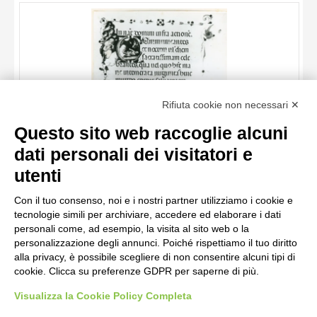
ARTISTA
MATERIA E TECNICA
DATA
TITOLO
Rifiuta cookie non necessari ✕
AUTORE
Questo sito web raccoglie alcuni
ARTISTA
dati personali dei visitatori e
MATERIA E TECNICA
10 RISULTATI
Anonimo , Le Maître du Codex de Saint-Georges/ La Nativité et
utenti
l'Annonce aux bergers./ (Pierpont-Morgan Library, New-York)
DATA
20 RISULTATI
Con il tuo consenso, noi e i nostri partner utilizziamo i cookie e
tecnologie simili per archiviare, accedere ed elaborare i dati
personali come, ad esempio, la visita al sito web o la
personalizzazione degli annunci. Poiché rispettiamo il tuo diritto
alla privacy, è possibile scegliere di non consentire alcuni tipi di
cookie. Clicca su preferenze GDPR per saperne di più.
Visualizza la Cookie Policy Completa
AVVERTENZE LEGALI: IMMAGINI PUBBLICATE SUL SITO