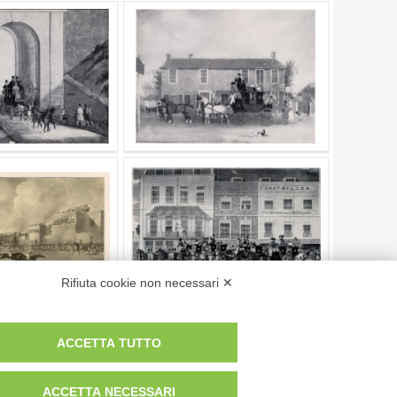
Rifiuta cookie non necessari ✕
ACCETTA TUTTO
Pagina
di
3
- risultati dal
1
al
10
di
22
ACCETTA NECESSARI