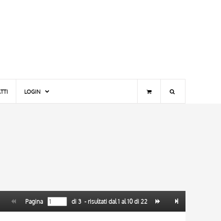
TTI
LOGIN
Pagina
di
3
- risultati dal
1
al
10
di
22