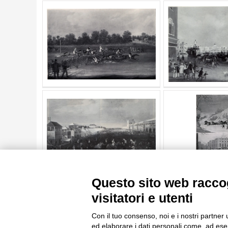
AUTORE
20 RISULTATI
ARTISTA
MATERIA E TECNICA
DATA
TITOLO
AUTORE
ARTISTA
MATERIA E TECNICA
10 RISULTATI
DATA
20 RISULTATI
Questo sito web raccog
visitatori e utenti
Con il tuo consenso, noi e i nostri partner 
ed elaborare i dati personali come, ad esem