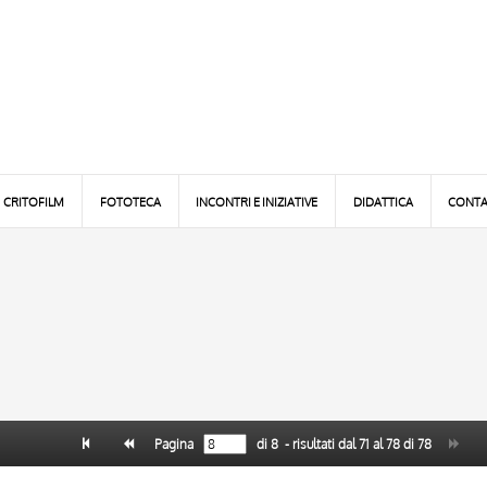
CRITOFILM
FOTOTECA
INCONTRI E INIZIATIVE
DIDATTICA
CONTA
Pagina
di
8
- risultati dal
71
al
78
di
78