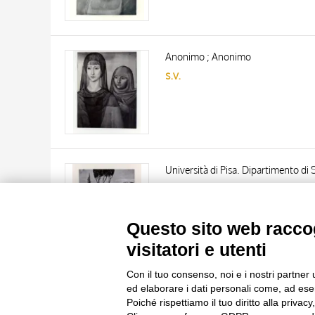
Anonimo ; Anonimo
s.v.
TITOLO
AUTORE
Università di Pisa. Dipartimento di S
s.v.
ARTISTA
MATERIA E TECNICA
10 RISULTATI
Questo sito web raccog
DATA
20 RISULTATI
visitatori e utenti
Con il tuo consenso, noi e i nostri partner 
ed elaborare i dati personali come, ad esem
Poiché rispettiamo il tuo diritto alla privacy