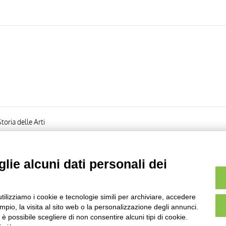
toria delle Arti
lie alcuni dati personali dei
utilizziamo i cookie e tecnologie simili per archiviare, accedere
Pagina
di
8
- risultati dal
71
al
78
di
78
pio, la visita al sito web o la personalizzazione degli annunci.
, è possibile scegliere di non consentire alcuni tipi di cookie.