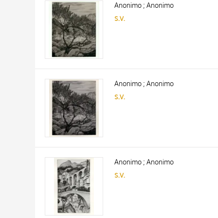
Anonimo ; Anonimo
AUTORE
20 RISULTATI
s.v.
ARTISTA
MATERIA E TECNICA
DATA
Anonimo ; Anonimo
s.v.
Anonimo ; Anonimo
s.v.