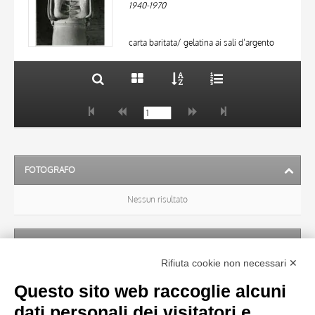
1940-1970
MATERIA E TECNICA
10 RISULTATI
DATA
20 RISULTATI
carta baritata/ gelatina ai sali d’argento
FOTOGRAFO
Nessun risultato
ARTISTA
Rifiuta cookie non necessari ✕
Nessun risultato
Questo sito web raccoglie alcuni
dati personali dei visitatori e