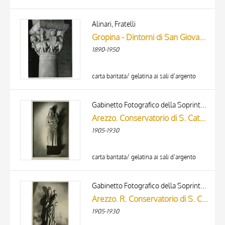
Alinari, Fratelli
Gropina - Dintorni di San Giovanni Valdarno. (Toscana). Chiesa Parrocchiale. Un capitello. (X secolo).
1890-1950
carta baritata/ gelatina ai sali d’argento
Gabinetto Fotografico della Soprintendenza Speciale per il Patrimonio Storico, Artistico ed Etnoantropologico e per il Polo Museale della città di Firenze
Arezzo. Conservatorio di S. Caterina (Statua Madonna col Bambino sec XIV)
1905-1930
carta baritata/ gelatina ai sali d’argento
Gabinetto Fotografico della Soprintendenza Speciale per il Patrimonio Storico, Artistico ed Etnoantropologico e per il Polo Museale della città di Firenze
Arezzo. R. Conservatorio di S. Caterina - Statua; Madonna col bambino (sec XIV)
1905-1930