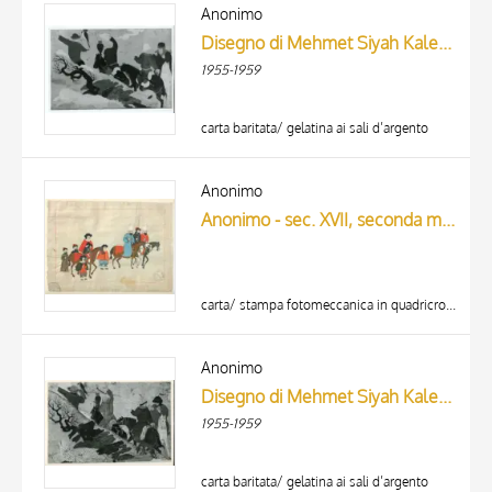
ARTISTA
Anonimo
MATERIA E TECNICA
Disegno di Mehmet Siyah Kalem detto Penna Nera nell'Album del Conquistatore, Istambul, Biblioteca del Palazzo di Topkapi.
DATA
1955-1959
carta baritata/ gelatina ai sali d’argento
Anonimo
Anonimo - sec. XVII, seconda metà - Venezia, Museo Correr, ms. Cicogna 1971 (già 1349), f. 43r
carta/ stampa fotomeccanica in quadricromia
TITOLO
AUTORE
Anonimo
Disegno di Mehmet Siyah Kalem detto Penna Nera nell'Album del Conquistatore, Istambul, Biblioteca del Palazzo di Topkapi.
ARTISTA
1955-1959
MATERIA E TECNICA
10 RISULTATI
DATA
20 RISULTATI
carta baritata/ gelatina ai sali d’argento