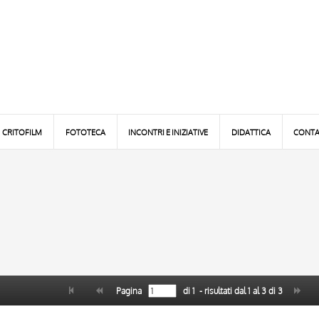
CRITOFILM
FOTOTECA
INCONTRI E INIZIATIVE
DIDATTICA
CONTA
Pagina
di
1
- risultati dal
1
al
3
di
3