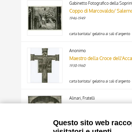
AUTORE
20 RISULTATI
Coppo di Marcovaldo/ Salerno d
ARTISTA
1946-1949
MATERIA E TECNICA
DATA
carta baritata/ gelatina ai sali d’argento
Anonimo
Maestro della Croce dell'Accade
1930-1960
carta baritata/ gelatina ai sali d’argento
TITOLO
AUTORE
Alinari, Fratelli
Maestro della Croce dell'Accad
ARTISTA
1930-1960
MATERIA E TECNICA
10 RISULTATI
Questo sito web raccog
DATA
20 RISULTATI
carta baritata/ gelatina ai sali d’argento
visitatori e utenti