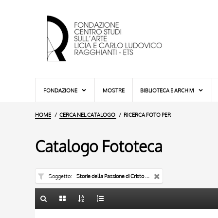
FONDAZIONE
MOSTRE
BIBLIOTECA E ARCHIVI
HOME
CERCA NEL CATALOGO
RICERCA FOTO PER
Catalogo Fototeca
Soggetto
Storie della Passione di Cristo - croce dipinta
TITOLO
10 RISULTATI