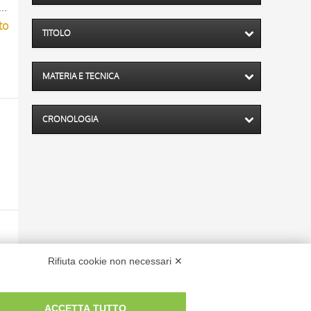
la Soprintendenza Speciale per il Patrimonio Storico, Artistico ed Etnoantropologico e per il Polo Museale della città di Firenze
to
TITOLO
MATERIA E TECNICA
CRONOLOGIA
Rifiuta cookie non necessari ✕
ACCETTA TUTTO