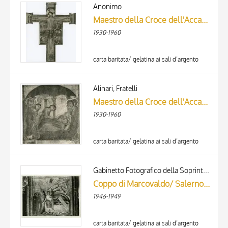
ARTISTA
Anonimo
MATERIA E TECNICA
Maestro della Croce dell'Accademia - sec. XII - Cristo crocifisso; Storie della Passione di Cristo
DATA
1930-1960
carta baritata/ gelatina ai sali d’argento
Alinari, Fratelli
Maestro della Croce dell'Accademia - sec. XII - Deposizione di Cristo dalla croce
1930-1960
carta baritata/ gelatina ai sali d’argento
TITOLO
AUTORE
Gabinetto Fotografico della Soprintendenza Speciale per il Patrimonio Storico, Artistico ed Etnoantropologico e per il Polo Museale della città di Firenze
Coppo di Marcovaldo/ Salerno di Coppo di Marcovaldo - sec. XIII - Storie della Passione di Cristo
ARTISTA
1946-1949
MATERIA E TECNICA
10 RISULTATI
DATA
20 RISULTATI
carta baritata/ gelatina ai sali d’argento