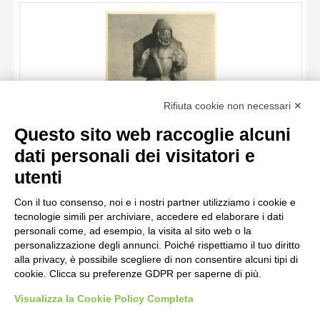
ARTISTA
MATERIA E TECNICA
DATA
TITOLO
Rifiuta cookie non necessari ✕
AUTORE
Questo sito web raccoglie alcuni
ARTISTA
dati personali dei visitatori e
MATERIA E TECNICA
10 RISULTATI
utenti
Anonimo , Anonimo inglese - sec. XIV - San Giorgio
DATA
20 RISULTATI
Con il tuo consenso, noi e i nostri partner utilizziamo i cookie e
tecnologie simili per archiviare, accedere ed elaborare i dati
personali come, ad esempio, la visita al sito web o la
personalizzazione degli annunci. Poiché rispettiamo il tuo diritto
alla privacy, è possibile scegliere di non consentire alcuni tipi di
cookie. Clicca su preferenze GDPR per saperne di più.
Visualizza la Cookie Policy Completa
AVVERTENZE LEGALI: IMMAGINI PUBBLICATE SUL SITO