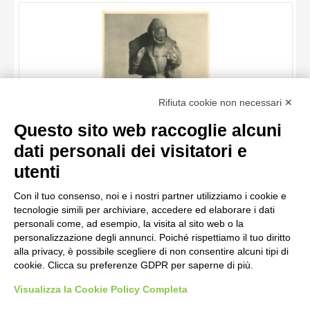
ARTISTA
MATERIA E TECNICA
DATA
TITOLO
Rifiuta cookie non necessari ✕
AUTORE
Questo sito web raccoglie alcuni
ARTISTA
dati personali dei visitatori e
MATERIA E TECNICA
10 RISULTATI
utenti
Anonimo , Anonimo inglese - sec. XIV - San Giorgio
DATA
20 RISULTATI
Con il tuo consenso, noi e i nostri partner utilizziamo i cookie e
tecnologie simili per archiviare, accedere ed elaborare i dati
personali come, ad esempio, la visita al sito web o la
personalizzazione degli annunci. Poiché rispettiamo il tuo diritto
alla privacy, è possibile scegliere di non consentire alcuni tipi di
cookie. Clicca su preferenze GDPR per saperne di più.
Visualizza la Cookie Policy Completa
AVVERTENZE LEGALI: IMMAGINI PUBBLICATE SUL SITO