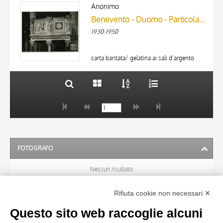
ARTISTA
AUTORE
Anonimo
MATERIA E TECNICA
Benevento - Duomo - Particolare di ambone
ARTISTA
DATA
1930-1950
MATERIA E TECNICA
10 RISULTATI
DATA
20 RISULTATI
carta baritata/ gelatina ai sali d’argento
FOTOGRAFO
Nessun risultato
Rifiuta cookie non necessari ✕
ARTISTA
Questo sito web raccoglie alcuni