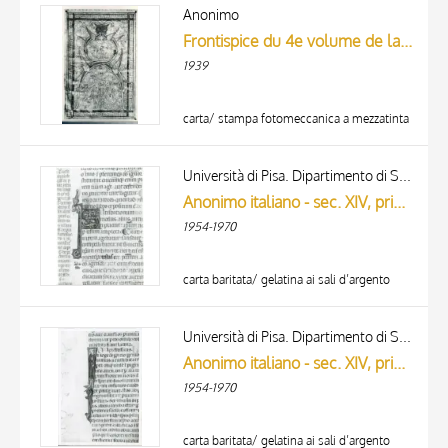
ARTISTA
Anonimo
MATERIA E TECNICA
Frontispice du 4e volume de la Bible. - (Valenciennes Ms 4, f° 4 v°)
DATA
1939
carta/ stampa fotomeccanica a mezzatinta
Università di Pisa. Dipartimento di Storia delle Arti
Anonimo italiano - sec. XIV, primo quarto - Lucca, Biblioteca Capitolare Feliniana, Ms. 325, f. 53r, particolare
1954-1970
carta baritata/ gelatina ai sali d’argento
Università di Pisa. Dipartimento di Storia delle Arti
Anonimo italiano - sec. XIV, primo quarto - Lucca, Biblioteca Capitolare Feliniana, Ms. 325, f. 170v, particolare
1954-1970
carta baritata/ gelatina ai sali d’argento