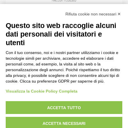
Nessun risultato
Rifiuta cookie non necessari ✕
ARTISTA
Questo sito web raccoglie alcuni
dati personali dei visitatori e
TITOLO
utenti
Con il tuo consenso, noi e i nostri partner utilizziamo i cookie e
MATERIA E TECNICA
tecnologie simili per archiviare, accedere ed elaborare i dati
personali come, ad esempio, la visita al sito web o la
personalizzazione degli annunci. Poiché rispettiamo il tuo diritto
CRONOLOGIA
alla privacy, è possibile scegliere di non consentire alcuni tipi di
cookie. Clicca su preferenze GDPR per saperne di più.
Visualizza la Cookie Policy Completa
AVVERTENZE LEGALI: IMMAGINI PUBBLICATE SUL SITO
Le immagini e le foto presenti in questo sito sono soggette alle norme sul
ACCETTA TUTTO
diritto d’autore, legge 22 aprile 1941 n. 633. I diritti degli autori, degli artisti e
dei fotografi che hanno realizzato le opere e le immagini, degli enti e delle
ACCETTA NECESSARI
istituzioni che ne sono proprietari, sono riservati. Si vieta quindi la