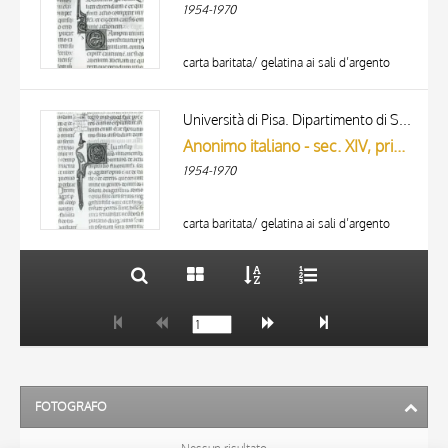
1954-1970
carta baritata/ gelatina ai sali d’argento
TITOLO
AUTORE
Università di Pisa. Dipartimento di Storia delle Arti
Anonimo italiano - sec. XIV, primo quarto - Lucca, Biblioteca Capitolare Feliniana, Ms. 325, f. 51r, particolare
ARTISTA
1954-1970
MATERIA E TECNICA
10 RISULTATI
DATA
20 RISULTATI
carta baritata/ gelatina ai sali d’argento
FOTOGRAFO