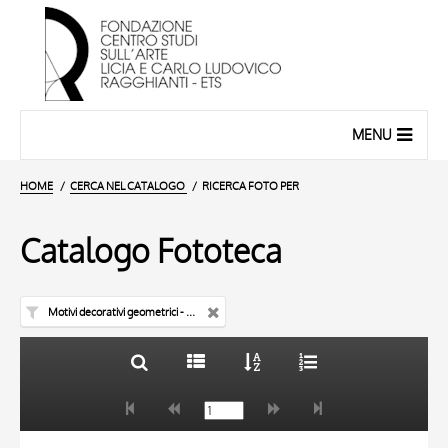
MENU
HOME
CERCA NEL CATALOGO
RICERCA FOTO PER
Catalogo Fototeca
Motivi decorativi geometrici - coperta di libro liturgico
TITOLO
10 RISULTATI
AUTORE
20 RISULTATI