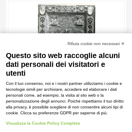
ARTISTA
MATERIA E TECNICA
DATA
TITOLO
Rifiuta cookie non necessari ✕
AUTORE
Questo sito web raccoglie alcuni
ARTISTA
dati personali dei visitatori e
MATERIA E TECNICA
10 RISULTATI
Anonimo , Reliure en métal doré, avec émaux. Homiliae, ms. du
utenti
XIe-XIIe s. Bibl. A. Firmin-Didot
DATA
20 RISULTATI
Con il tuo consenso, noi e i nostri partner utilizziamo i cookie e
tecnologie simili per archiviare, accedere ed elaborare i dati
personali come, ad esempio, la visita al sito web o la
personalizzazione degli annunci. Poiché rispettiamo il tuo diritto
alla privacy, è possibile scegliere di non consentire alcuni tipi di
cookie. Clicca su preferenze GDPR per saperne di più.
Visualizza la Cookie Policy Completa
AVVERTENZE LEGALI: IMMAGINI PUBBLICATE SUL SITO