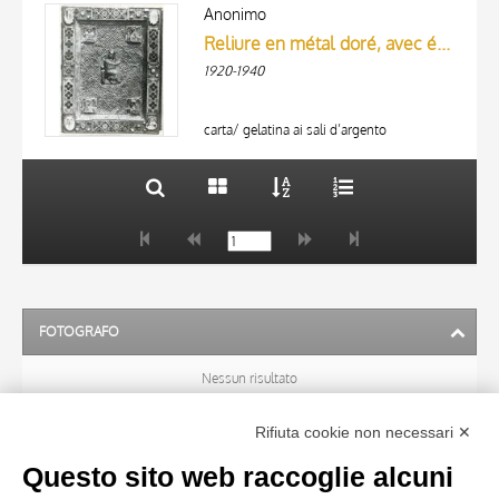
ARTISTA
AUTORE
Anonimo
MATERIA E TECNICA
Reliure en métal doré, avec émaux. Homiliae, ms. du XIe-XIIe s. Bibl. A. Firmin-Didot
ARTISTA
DATA
1920-1940
MATERIA E TECNICA
10 RISULTATI
DATA
20 RISULTATI
carta/ gelatina ai sali d’argento
FOTOGRAFO
Nessun risultato
Rifiuta cookie non necessari ✕
ARTISTA
Questo sito web raccoglie alcuni