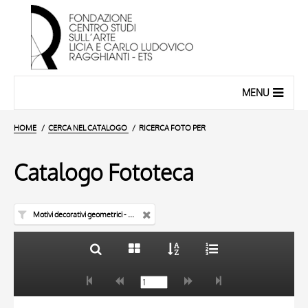
MENU
HOME
CERCA NEL CATALOGO
RICERCA FOTO PER
Catalogo Fototeca
Motivi decorativi geometrici - coperta di libro liturgico
TITOLO
10 RISULTATI
AUTORE
20 RISULTATI
TITOLO