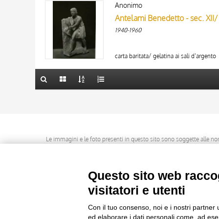
AUTORE
Anonimo
AUTORE
20 RISULTATI
Antelami Benedetto - sec. XII/ 
ARTISTA
ARTISTA
1940-1960
MATERIA E TECNICA
MATERIA E TECNICA
10 RISULTATI
DATA
DATA
20 RISULTATI
carta baritata/ gelatina ai sali d’argento
Le immagini e le foto presenti in questo sito sono soggette alle norme 
delle istituzioni che ne sono prop
Questo sito web raccog
visitatori e utenti
Con il tuo consenso, noi e i nostri partner 
ed elaborare i dati personali come, ad esem