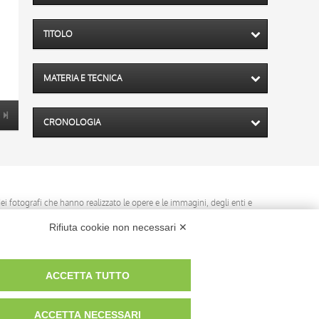
TITOLO
MATERIA E TECNICA
CRONOLOGIA
 dei fotografi che hanno realizzato le opere e le immagini, degli enti e
anche per uso gratuito o personale.
Rifiuta cookie non necessari ✕
ACCETTA TUTTO
ACCETTA NECESSARI