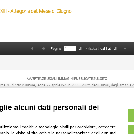
XIII - Allegoria del Mese di Giugno
Pagina
di
1
- risultati dal
1
al
1
di
1
AVVERTENZE LEGALI: IMMAGINI PUBBLICATE SUL SITO
sul diritto d’autore, legge 22 aprile 1941 n. 633. I diritti degli autori, degli artisti e
rietari, sono riservati. Si vieta quindi la riproduzione con qualsiasi mezzo effettuata, 
lie alcuni dati personali dei
utilizziamo i cookie e tecnologie simili per archiviare, accedere
pio, la visita al sito web o la personalizzazione degli annunci.