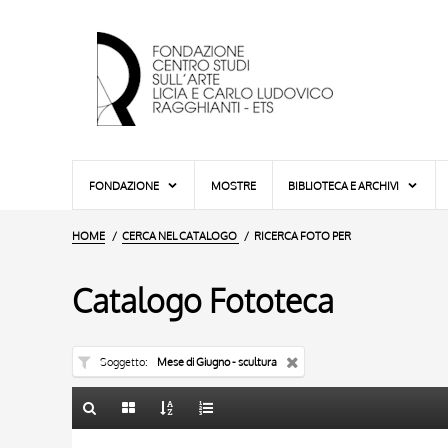
FONDAZIONE
MOSTRE
BIBLIOTECA E ARCHIVI
HOME
CERCA NEL CATALOGO
RICERCA FOTO PER
Catalogo Fototeca
Soggetto
Mese di Giugno - scultura
TITOLO
TITOLO
10 RISULTATI