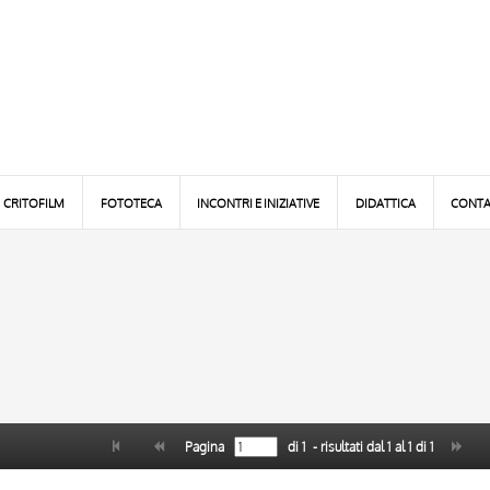
CRITOFILM
FOTOTECA
INCONTRI E INIZIATIVE
DIDATTICA
CONTA
Pagina
di
1
- risultati dal
1
al
1
di
1