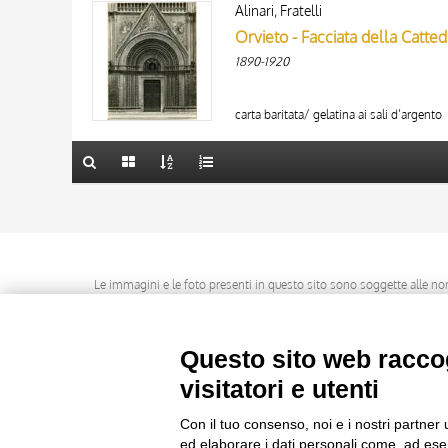
AUTORE
Alinari, Fratelli
AUTORE
20 RISULTATI
Orvieto - Facciata della Catte
ARTISTA
ARTISTA
1890-1920
MATERIA E TECNICA
MATERIA E TECNICA
10 RISULTATI
DATA
DATA
20 RISULTATI
carta baritata/ gelatina ai sali d’argento
Le immagini e le foto presenti in questo sito sono soggette alle norme 
delle istituzioni che ne sono prop
Questo sito web raccog
visitatori e utenti
Con il tuo consenso, noi e i nostri partner 
ed elaborare i dati personali come, ad esem