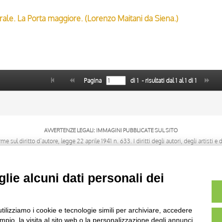
drale. La Porta maggiore. (Lorenzo Maitani da Siena.)
Pagina
di
1
- risultati dal
1
al
1
di
1
AVVERTENZE LEGALI: IMMAGINI PUBBLICATE SUL SITO
sul diritto d’autore, legge 22 aprile 1941 n. 633. I diritti degli autori, degli artisti e
rietari, sono riservati. Si vieta quindi la riproduzione con qualsiasi mezzo effettuata, 
lie alcuni dati personali dei
utilizziamo i cookie e tecnologie simili per archiviare, accedere
pio, la visita al sito web o la personalizzazione degli annunci.