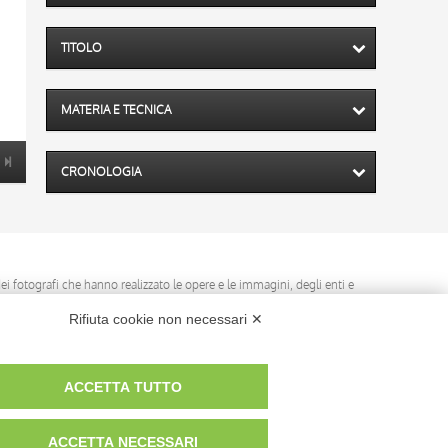
TITOLO
MATERIA E TECNICA
CRONOLOGIA
 dei fotografi che hanno realizzato le opere e le immagini, degli enti e
anche per uso gratuito o personale.
Rifiuta cookie non necessari ✕
ACCETTA TUTTO
ACCETTA NECESSARI