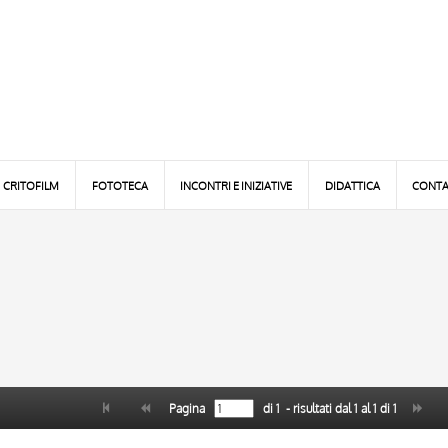
CRITOFILM
FOTOTECA
INCONTRI E INIZIATIVE
DIDATTICA
CONTA
Pagina
di
1
- risultati dal
1
al
1
di
1