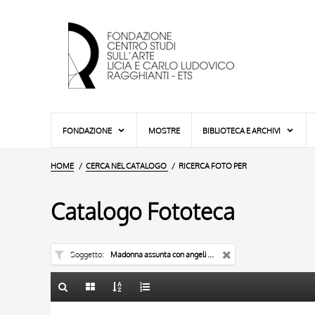
FONDAZIONE
MOSTRE
BIBLIOTECA E ARCHIVI
HOME
CERCA NEL CATALOGO
RICERCA FOTO PER
Catalogo Fototeca
Soggetto
Madonna assunta con angeli e apostoli - portale
TITOLO
TITOLO
10 RISULTATI