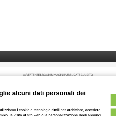
AVVERTENZE LEGALI: IMMAGINI PUBBLICATE SUL SITO
sul diritto d’autore, legge 22 aprile 1941 n. 633. I diritti degli autori, degli artisti e
rietari, sono riservati. Si vieta quindi la riproduzione con qualsiasi mezzo effettuata, 
lie alcuni dati personali dei
utilizziamo i cookie e tecnologie simili per archiviare, accedere
pio, la visita al sito web o la personalizzazione degli annunci.