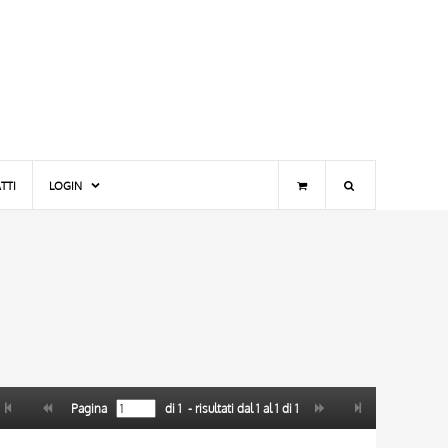
TTI
LOGIN
Pagina
di
1
- risultati dal
1
al
1
di
1