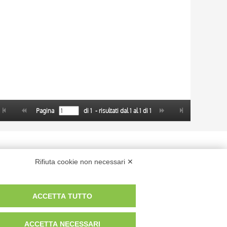
Pagina
di
1
- risultati dal
1
al
1
di
1
 dei fotografi che hanno realizzato le opere e le immagini, degli enti e
Rifiuta cookie non necessari ✕
anche per uso gratuito o personale.
ACCETTA TUTTO
ACCETTA NECESSARI