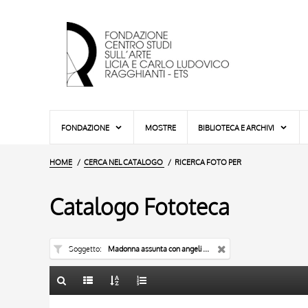
FONDAZIONE
MOSTRE
BIBLIOTECA E ARCHIVI
HOME
CERCA NEL CATALOGO
RICERCA FOTO PER
Catalogo Fototeca
Soggetto
Madonna assunta con angeli e apostoli - portale
TITOLO
10 RISULTATI