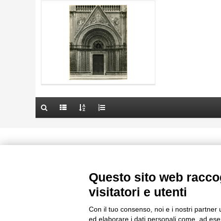
AUTORE
20 RISULTATI
TITOLO
ARTISTA
AUTORE
MATERIA E TECNICA
ARTISTA
DATA
MATERIA E TECNICA
10 RISULTATI
DATA
20 RISULTATI
Le immagini e le foto presenti in questo sito sono soggette alle norme 
delle istituzioni che ne sono prop
Questo sito web raccog
visitatori e utenti
Con il tuo consenso, noi e i nostri partner 
ed elaborare i dati personali come, ad esem