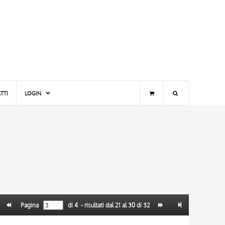
TTI
LOGIN
Pagina
di
4
- risultati dal
21
al
30
di
32