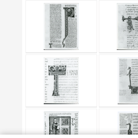
AUTORE
20 RISULTATI
ARTISTA
MATERIA E TECNICA
DATA
TITOLO
AUTORE