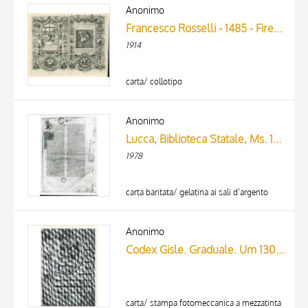
ARTISTA
Anonimo
MATERIA E TECNICA
Francesco Rosselli - 1485 - Firenze, Biblioteca Medicea Laurenziana, ms. Ashburnham 1874, Libro d'Ore di Lorenzo de' Medici
DATA
1914
carta/ collotipo
Anonimo
Lucca, Biblioteca Statale, Ms. 1939, c. 1r.
1978
carta baritata/ gelatina ai sali d’argento
Anonimo
Codex Gisle. Graduale. Um 1300. Initiale P: Geburt Christi. Im Carolinum Osnabrück.
carta/ stampa fotomeccanica a mezzatinta