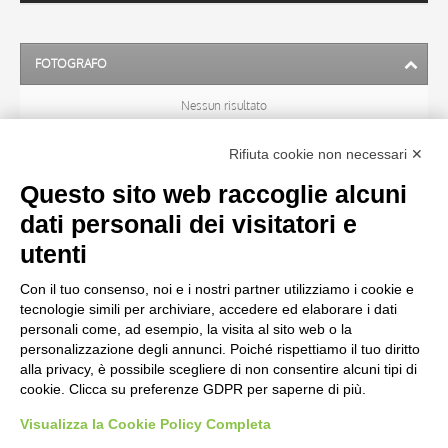
FOTOGRAFO
Nessun risultato
Rifiuta cookie non necessari ✕
ARTISTA
Questo sito web raccoglie alcuni
dati personali dei visitatori e
TITOLO
utenti
Con il tuo consenso, noi e i nostri partner utilizziamo i cookie e
MATERIA E TECNICA
tecnologie simili per archiviare, accedere ed elaborare i dati
personali come, ad esempio, la visita al sito web o la
personalizzazione degli annunci. Poiché rispettiamo il tuo diritto
CRONOLOGIA
alla privacy, è possibile scegliere di non consentire alcuni tipi di
cookie. Clicca su preferenze GDPR per saperne di più.
Visualizza la Cookie Policy Completa
AVVERTENZE LEGALI: IMMAGINI PUBBLICATE SUL SITO