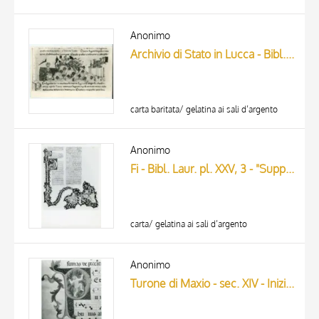
Anonimo
Archivio di Stato in Lucca - Bibl. Ms n° 107 c. 165r. Sercambi G. Cronaca - Castelvecchio di Compito
carta baritata/ gelatina ai sali d’argento
Anonimo
Fi - Bibl. Laur. pl. XXV, 3 - "Supplicationes variae"
carta/ gelatina ai sali d’argento
Anonimo
Turone di Maxio - sec. XIV - Iniziale P; Iniziale abitata; Iniziale figurata; Putto; Motivo decorativo antropomorfo, Notazione musicale