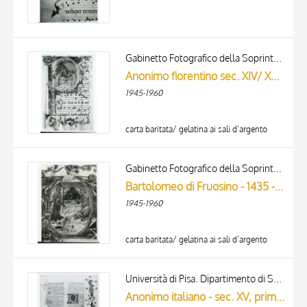
Gabinetto Fotografico della Soprintendenza Speciale per il Patrimonio Storico, Artistico ed Etnoantropologico e per il Polo Museale della città di Firenze
Anonimo fiorentino sec. XIV/ XV - 1429 - Prato, Museo dell'Opera del Duomo, ms. D, una pagina miniata
1945-1960
carta baritata/ gelatina ai sali d’argento
Gabinetto Fotografico della Soprintendenza Speciale per il Patrimonio Storico, Artistico ed Etnoantropologico e per il Polo Museale della città di Firenze
Bartolomeo di Fruosino - 1435 - Prato, Archivio Storico Diocesano, Archivio del Capitolo della Cattedrale, ms. 6 (già C), particolare di un foglio
1945-1960
carta baritata/ gelatina ai sali d’argento
Università di Pisa. Dipartimento di Storia delle Arti
Anonimo italiano - sec. XV, prima metà - Lucca, Biblioteca Capitolare Feliniana, Ms. 594, f. 9r, intero