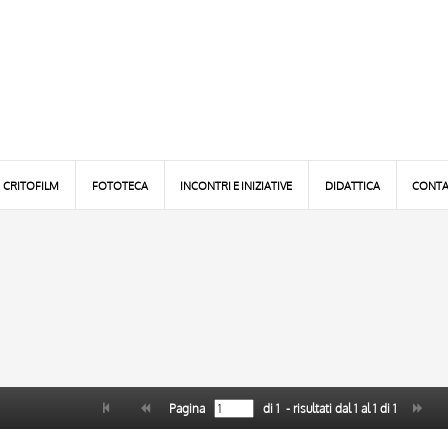
CRITOFILM
FOTOTECA
INCONTRI E INIZIATIVE
DIDATTICA
CONTA
Pagina
di
1
- risultati dal
1
al
1
di
1