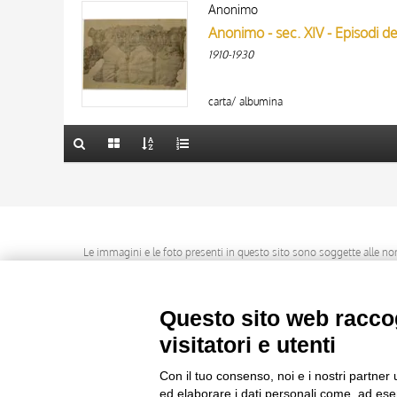
AUTORE
Anonimo
AUTORE
20 RISULTATI
Anonimo - sec. XIV - Episodi del
ARTISTA
ARTISTA
1910-1930
MATERIA E TECNICA
MATERIA E TECNICA
10 RISULTATI
DATA
DATA
20 RISULTATI
carta/ albumina
Le immagini e le foto presenti in questo sito sono soggette alle norme 
delle istituzioni che ne sono prop
Questo sito web raccog
visitatori e utenti
Con il tuo consenso, noi e i nostri partner 
ed elaborare i dati personali come, ad esem