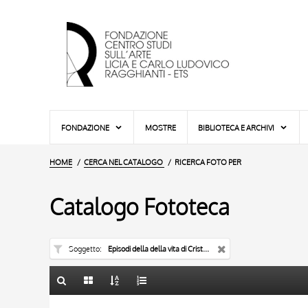
FONDAZIONE
MOSTRE
BIBLIOTECA E ARCHIVI
HOME
CERCA NEL CATALOGO
RICERCA FOTO PER
Catalogo Fototeca
Soggetto
Episodi della della vita di Cristo e della Vergine - pulpito
TITOLO
TITOLO
10 RISULTATI