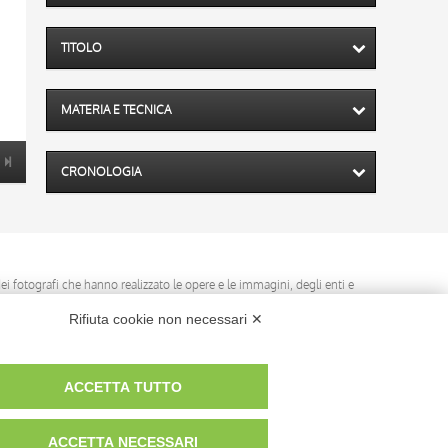
TITOLO
MATERIA E TECNICA
CRONOLOGIA
 dei fotografi che hanno realizzato le opere e le immagini, degli enti e
anche per uso gratuito o personale.
Rifiuta cookie non necessari ✕
ACCETTA TUTTO
ACCETTA NECESSARI