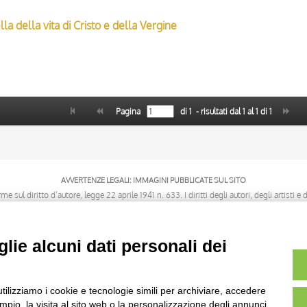
la della vita di Cristo e della Vergine
Pagina
di
1
- risultati dal
1
al
1
di
1
AVVERTENZE LEGALI: IMMAGINI PUBBLICATE SUL SITO
sul diritto d’autore, legge 22 aprile 1941 n. 633. I diritti degli autori, degli artisti e
rietari, sono riservati. Si vieta quindi la riproduzione con qualsiasi mezzo effettuata, 
lie alcuni dati personali dei
utilizziamo i cookie e tecnologie simili per archiviare, accedere
pio, la visita al sito web o la personalizzazione degli annunci.