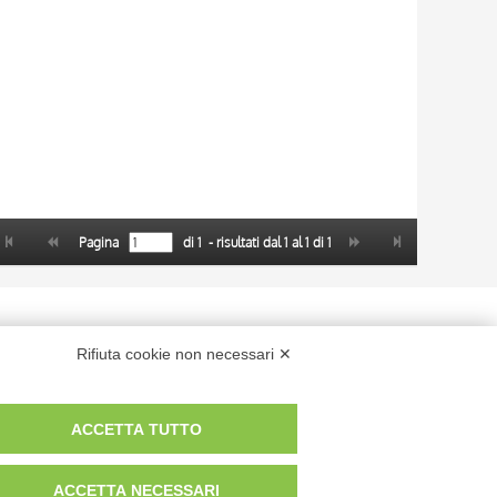
Pagina
di
1
- risultati dal
1
al
1
di
1
 dei fotografi che hanno realizzato le opere e le immagini, degli enti e
Rifiuta cookie non necessari ✕
anche per uso gratuito o personale.
ACCETTA TUTTO
ACCETTA NECESSARI