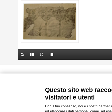
AUTORE
20 RISULTATI
TITOLO
ARTISTA
AUTORE
MATERIA E TECNICA
ARTISTA
DATA
MATERIA E TECNICA
10 RISULTATI
DATA
20 RISULTATI
Le immagini e le foto presenti in questo sito sono soggette alle norme 
delle istituzioni che ne sono prop
Questo sito web raccog
visitatori e utenti
Con il tuo consenso, noi e i nostri partner 
ed elaborare i dati personali come, ad esem