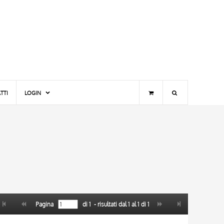
TTI
LOGIN
Pagina
di
1
- risultati dal
1
al
1
di
1