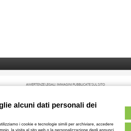
AVVERTENZE LEGALI: IMMAGINI PUBBLICATE SUL SITO
sul diritto d’autore, legge 22 aprile 1941 n. 633. I diritti degli autori, degli artisti e
rietari, sono riservati. Si vieta quindi la riproduzione con qualsiasi mezzo effettuata, 
lie alcuni dati personali dei
utilizziamo i cookie e tecnologie simili per archiviare, accedere
pio, la visita al sito web o la personalizzazione degli annunci.