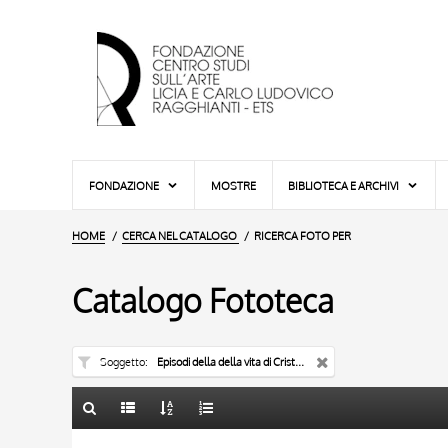
FONDAZIONE
MOSTRE
BIBLIOTECA E ARCHIVI
HOME
CERCA NEL CATALOGO
RICERCA FOTO PER
Catalogo Fototeca
Soggetto
Episodi della della vita di Cristo e della Vergine - pulpito
TITOLO
10 RISULTATI