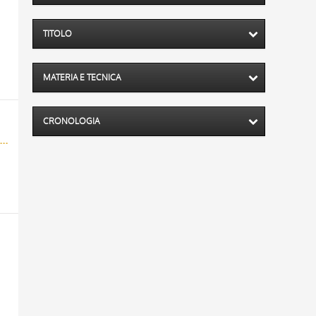
TITOLO
MATERIA E TECNICA
CRONOLOGIA
ince avec un faucon, miniature persane, XVIIe siècle (?) - (Collection de M. C.-H. Read Londres.