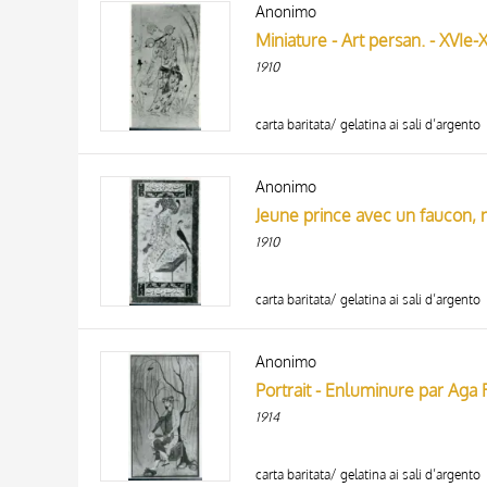
Anonimo
AUTORE
20 RISULTATI
Miniature - Art persan. - XVIe-X
ARTISTA
1910
MATERIA E TECNICA
DATA
carta baritata/ gelatina ai sali d’argento
Anonimo
1910
carta baritata/ gelatina ai sali d’argento
Anonimo
Portrait - Enluminure par Aga R
1914
carta baritata/ gelatina ai sali d’argento