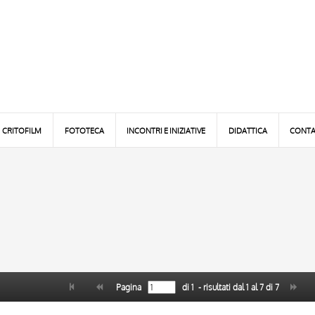
CRITOFILM
FOTOTECA
INCONTRI E INIZIATIVE
DIDATTICA
CONTA
Pagina
di
1
- risultati dal
1
al
7
di
7