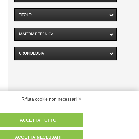
nahme Christi und Christus vor Pilatus. Wien, Nationalbibliothek (Nr. 1198)
TITOLO
MATERIA E TECNICA
CRONOLOGIA
Rifiuta cookie non necessari ✕
ACCETTA TUTTO
 dei fotografi che hanno realizzato le opere e le immagini, degli enti e
anche per uso gratuito o personale.
ACCETTA NECESSARI