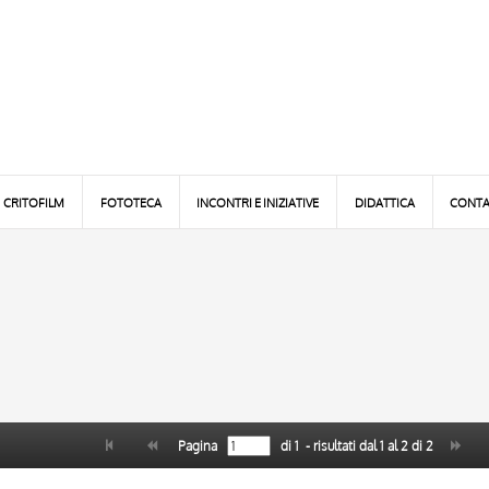
CRITOFILM
FOTOTECA
INCONTRI E INIZIATIVE
DIDATTICA
CONTA
Pagina
di
1
- risultati dal
1
al
2
di
2