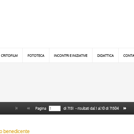
CRITOFILM
FOTOTECA
INCONTRI E INIZIATIVE
DIDATTICA
CONTA
Pagina
di
7151
- risultati dal
1
al
10
di
71504
sto benedicente